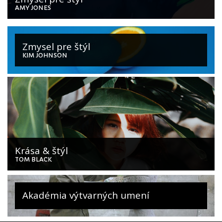
AMY JONES
Zmysel pre štýl
KIM JOHNSON
Krása & štýl
TOM BLACK
Akadémia výtvarných umení